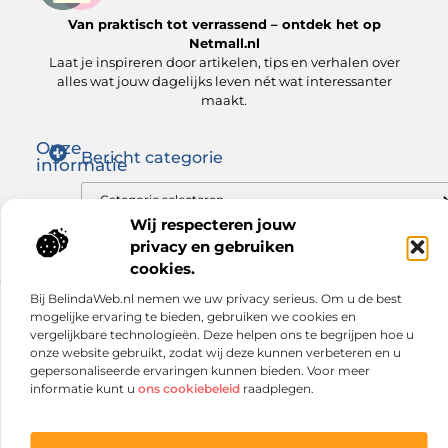
Van praktisch tot verrassend – ontdek het op
Netmall.nl
Laat je inspireren door artikelen, tips en verhalen over
alles wat jouw dagelijks leven nét wat interessanter
maakt.
Onze
Bericht categorie
informatie
Goede links inkopen: zo versterk jij je SEO op de juiste manier
Hoe kan je online geld verdienen? Ontdek wat voor jou werkt
Wij respecteren jouw
privacy en gebruiken
cookies.
Bij BelindaWeb.nl nemen we uw privacy serieus. Om u de best
Website index
Cookiebeleid (EU)
mogelijke ervaring te bieden, gebruiken we cookies en
vergelijkbare technologieën. Deze helpen ons te begrijpen hoe u
@2025 www.netmall.nl. All Right Reserved.
onze website gebruikt, zodat wij deze kunnen verbeteren en u
gepersonaliseerde ervaringen kunnen bieden. Voor meer
informatie kunt u
ons cookiebeleid
raadplegen.