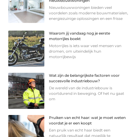
nieuwbouwwoningen
Nieuwbouwwoningen bieden veel
voordelen zoals moderne bouwmaterialen,
energiezuinige oplossingen en een frisse
Waarom jij vandaag nog je eerste
motorrijles boekt
Motorrijles is iets waar veel mensen van
dromen, om uiteindelijk hun
motorrijbewijs
Wat zijn de belangrijkste factoren voor
succesvolle industriebouw?
De wereld van de industriebouw is
voortdurend in beweging. Of het nu gaat
om
Pruiken van echt haar: wat je moet weten
voordat je er een koopt
Een pruik van echt haar biedt een
natuurlijk resultaat dat moeilijk te