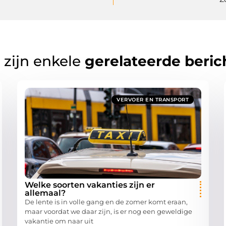
 zijn enkele
gerelateerde beric
VERVOER EN TRANSPORT
Welke soorten vakanties zijn er
allemaal?
De lente is in volle gang en de zomer komt eraan,
maar voordat we daar zijn, is er nog een geweldige
vakantie om naar uit