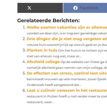
X (Twitter)
Facebook
Gerelateerde Berichten:
Welke soorten vakanties zijn er allemaa
voordat we daar zijn, is er nog een geweldige vakant
Drie dingen die je niet mag vergeten al
nieuwe huis waarschijnlijk op vooruit gaat en je st
Planten in huis
Om het huis in te richten zijn e
met van alles en nog wat, maar er...
Afscheid collega
Op de website van Jilster ga i
namelijk afscheid gaan nemen van mijn collega, die
De effecten van stress, costirol test uit
beïnvloedt vrouwen op vele manieren, zowel fysiek a
Onderzoek heeft aangetoond dat...
Laat u culinair verassen in het restaura
restaurant in Putten hoeft u niet verder meer te z
restaurant, waar...