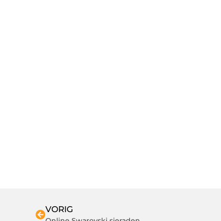
VORIG
Online Swarovski sieraden