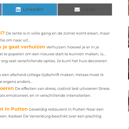
LinkedIn
Email
l?
De lente is in volle gang en de zomer komt eraan, maar
ie om naar uit...
s je gaat verhuizen
Verhuizen: hoewel je er in je
aat te popelen om een nieuwe start te kunnen maken, is...
r erg veel verschillende opties. Je kunt het huis decoreren
k een afscheid collega tijdschrift maken. Helaas moet ik
 ergens anders...
voeren
De effecten van stress, costirol test uitvoeren Stress
ls emotioneel, en in verschillende intensiteiten.
nt in Putten
Geweldig restaurant in Putten Naar een
oeken. Kasteel De Vanenburg beschikt over een prachtig