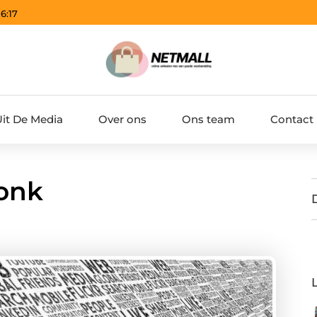
06:18
Uit De Media
Over ons
Ons team
Contact
onk