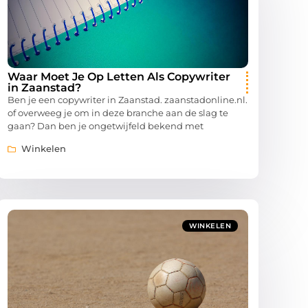
Waar Moet Je Op Letten Als Copywriter
in Zaanstad?
Ben je een copywriter in Zaanstad. zaanstadonline.nl.
of overweeg je om in deze branche aan de slag te
gaan? Dan ben je ongetwijfeld bekend met
Winkelen
WINKELEN