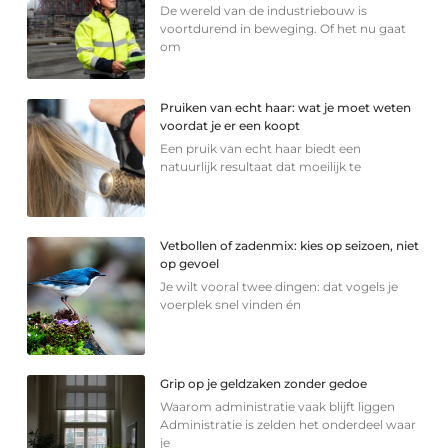
De wereld van de industriebouw is
voortdurend in beweging. Of het nu gaat
om
Pruiken van echt haar: wat je moet weten
voordat je er een koopt
Een pruik van echt haar biedt een
natuurlijk resultaat dat moeilijk te
Vetbollen of zadenmix: kies op seizoen, niet
op gevoel
Je wilt vooral twee dingen: dat vogels je
voerplek snel vinden én
Grip op je geldzaken zonder gedoe
Waarom administratie vaak blijft liggen
Administratie is zelden het onderdeel waar
je