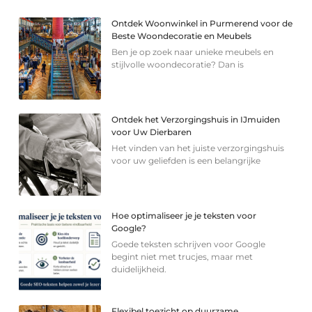
Ontdek Woonwinkel in Purmerend voor de
Beste Woondecoratie en Meubels
Ben je op zoek naar unieke meubels en
stijlvolle woondecoratie? Dan is
Ontdek het Verzorgingshuis in IJmuiden
voor Uw Dierbaren
Het vinden van het juiste verzorgingshuis
voor uw geliefden is een belangrijke
Hoe optimaliseer je je teksten voor
Google?
Goede teksten schrijven voor Google
begint niet met trucjes, maar met
duidelijkheid.
Flexibel toezicht op duurzame