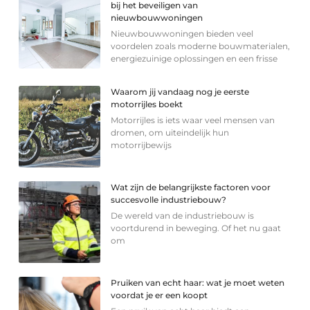
bij het beveiligen van
nieuwbouwwoningen
Nieuwbouwwoningen bieden veel
voordelen zoals moderne bouwmaterialen,
energiezuinige oplossingen en een frisse
Waarom jij vandaag nog je eerste
motorrijles boekt
Motorrijles is iets waar veel mensen van
dromen, om uiteindelijk hun
motorrijbewijs
Wat zijn de belangrijkste factoren voor
succesvolle industriebouw?
De wereld van de industriebouw is
voortdurend in beweging. Of het nu gaat
om
Pruiken van echt haar: wat je moet weten
voordat je er een koopt