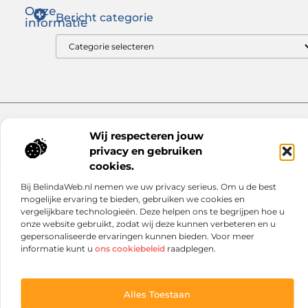
Onze
Bericht categorie
informatie
Goede links inkopen: zo versterk jij je SEO op de juiste manier
Hoe kan je online geld verdienen? Ontdek wat voor jou werkt
Website index
Cookiebeleid (EU)
Wij respecteren jouw
@2025 www.netmall.nl. All Right Reserved.
privacy en gebruiken
cookies.
Bij BelindaWeb.nl nemen we uw privacy serieus. Om u de best
mogelijke ervaring te bieden, gebruiken we cookies en
vergelijkbare technologieën. Deze helpen ons te begrijpen hoe u
onze website gebruikt, zodat wij deze kunnen verbeteren en u
gepersonaliseerde ervaringen kunnen bieden. Voor meer
informatie kunt u
ons cookiebeleid
raadplegen.
Alles Toestaan