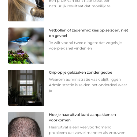
Een pruik van echt haar biedt een
natuurlijk resultaat dat moeilijk te
Vetbollen of zadenmix: kies op seizoen, niet
op gevoel
Je wilt vooral twee dingen: dat vogels je
voerplek snel vinden én
Grip op je geldzaken zonder gedoe
Waarom administratie vaak blijft liggen
Administratie is zelden het onderdeel waar
je
Hoe je haaruitval kunt aanpakken en
voorkomen
Haaruitval is een veelvoorkomend
probleem dat zowel mannen als vrouwen