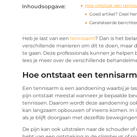
Hoe ontstaat een tenni
Inhoudsopgave:
Goed artikel? Deel he
Gerelateerde berichte
Heb je last van een
tennisarm
? Dan is het bela
verschillende manieren om dit te doen, maar de
te gaan. Deze professionals kunnen je helpen bi
lees je meer over de verschillende behandelm
Hoe ontstaat een tennisarm
Een tennisarm is een aandoening waarbij je last
pijn ontstaat meestal wanneer je bepaalde be
tennissen. Daarom wordt deze aandoening ook
kan langzaam opbouwen of ineens komen. In ie
als je blijft doorgaan met dezelfde bewegingen
De pijn kan ook uitstralen naar de schouder of 
hebt van een ontsteking in de slijmbeurs of 