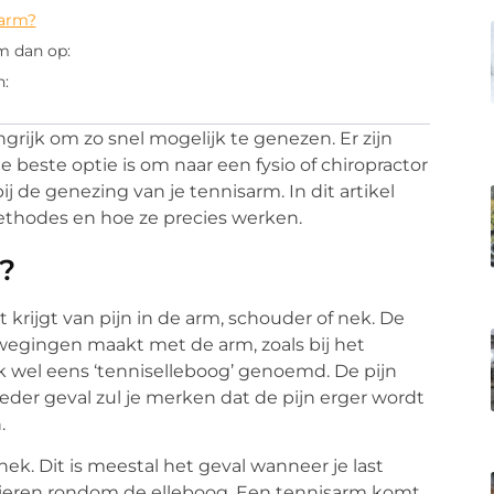
sarm?
m dan op:
n:
ngrijk om zo snel mogelijk te genezen. Er zijn
 beste optie is om naar een fysio of chiropractor
j de genezing van je tennisarm. In dit artikel
ethodes en hoe ze precies werken.
?
 krijgt van pijn in de arm, schouder of nek. De
wegingen maakt met de arm, zoals bij het
 wel eens ‘tenniselleboog’ genoemd. De pijn
der geval zul je merken dat de pijn erger wordt
.
nek. Dit is meestal het geval wanneer je last
spieren rondom de elleboog. Een tennisarm komt