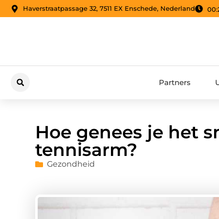
Haverstraatpassage 32, 7511 EX Enschede, Nederland
00:
Partners
Hoe genees je het s
tennisarm?
Gezondheid