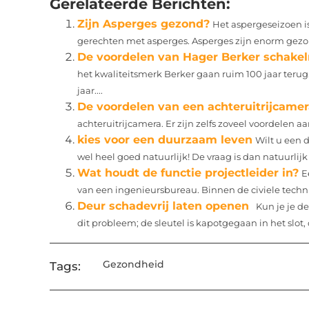
Gerelateerde Berichten:
Zijn Asperges gezond?
Het aspergeseizoen i
gerechten met asperges. Asperges zijn enorm gezon
De voordelen van Hager Berker schakel
het kwaliteitsmerk Berker gaan ruim 100 jaar terug
jaar....
De voordelen van een achteruitrijcame
achteruitrijcamera. Er zijn zelfs zoveel voordelen aa
kies voor een duurzaam leven
Wilt u een 
wel heel goed natuurlijk! De vraag is dan natuurlijk 
Wat houdt de functie projectleider in?
E
van een ingenieursbureau. Binnen de civiele techniek
Deur schadevrij laten openen
Kun je je de
dit probleem; de sleutel is kapotgegaan in het slot, d
Gezondheid
Tags: