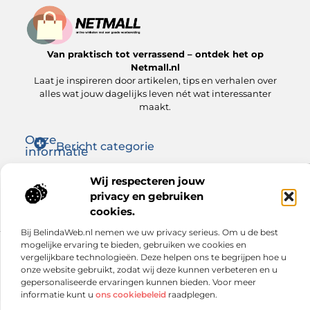
Van praktisch tot verrassend – ontdek het op
Netmall.nl
Laat je inspireren door artikelen, tips en verhalen over
alles wat jouw dagelijks leven nét wat interessanter
maakt.
Onze
Bericht categorie
informatie
Goede links inkopen: zo versterk jij je SEO op de juiste manier
Hoe kan je online geld verdienen? Ontdek wat voor jou werkt
Wij respecteren jouw
privacy en gebruiken
cookies.
Bij BelindaWeb.nl nemen we uw privacy serieus. Om u de best
mogelijke ervaring te bieden, gebruiken we cookies en
Website index
Cookiebeleid (EU)
vergelijkbare technologieën. Deze helpen ons te begrijpen hoe u
onze website gebruikt, zodat wij deze kunnen verbeteren en u
@2025 www.netmall.nl. All Right Reserved.
gepersonaliseerde ervaringen kunnen bieden. Voor meer
informatie kunt u
ons cookiebeleid
raadplegen.