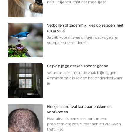
natuurlijk resultaat dat moeilijk te
Vetbollen of zadenmix: kies op seizoen, niet
op gevoel
Je wilt vooral twee dingen: dat vogels je
voerplek snel vinden én
Grip op je geldzaken zonder gedoe
Waarom administratie vaak blijft liggen
Administratie is zelden het onderdeel waar
je
Hoe je haaruitval kunt aanpakken en
voorkomen
Haaruitval is een veelvoorkomend
probleem dat zowel mannen als vrouwen
treft. Het