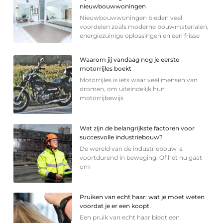
nieuwbouwwoningen
Nieuwbouwwoningen bieden veel
voordelen zoals moderne bouwmaterialen,
energiezuinige oplossingen en een frisse
Waarom jij vandaag nog je eerste
motorrijles boekt
Motorrijles is iets waar veel mensen van
dromen, om uiteindelijk hun
motorrijbewijs
Wat zijn de belangrijkste factoren voor
succesvolle industriebouw?
De wereld van de industriebouw is
voortdurend in beweging. Of het nu gaat
om
Pruiken van echt haar: wat je moet weten
voordat je er een koopt
Een pruik van echt haar biedt een