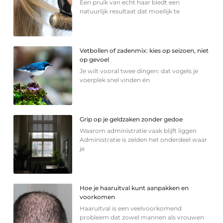
Een pruik van echt haar biedt een
natuurlijk resultaat dat moeilijk te
Vetbollen of zadenmix: kies op seizoen, niet
op gevoel
Je wilt vooral twee dingen: dat vogels je
voerplek snel vinden én
Grip op je geldzaken zonder gedoe
Waarom administratie vaak blijft liggen
Administratie is zelden het onderdeel waar
je
Hoe je haaruitval kunt aanpakken en
voorkomen
Haaruitval is een veelvoorkomend
probleem dat zowel mannen als vrouwen