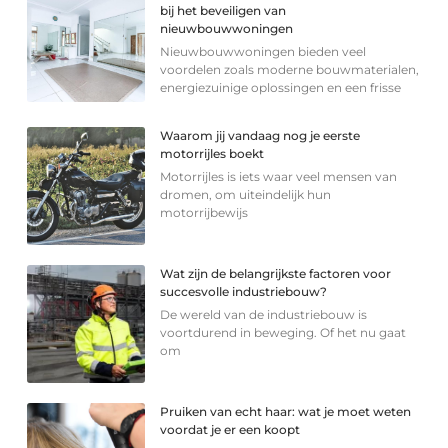
bij het beveiligen van
nieuwbouwwoningen
Nieuwbouwwoningen bieden veel
voordelen zoals moderne bouwmaterialen,
energiezuinige oplossingen en een frisse
Waarom jij vandaag nog je eerste
motorrijles boekt
Motorrijles is iets waar veel mensen van
dromen, om uiteindelijk hun
motorrijbewijs
Wat zijn de belangrijkste factoren voor
succesvolle industriebouw?
De wereld van de industriebouw is
voortdurend in beweging. Of het nu gaat
om
Pruiken van echt haar: wat je moet weten
voordat je er een koopt