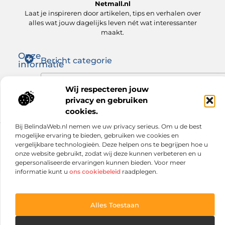
Netmall.nl
Laat je inspireren door artikelen, tips en verhalen over
alles wat jouw dagelijks leven nét wat interessanter
maakt.
Onze
Bericht categorie
informatie
Goede links inkopen: zo versterk jij je SEO op de juiste manier
Hoe kan je online geld verdienen? Ontdek wat voor jou werkt
Wij respecteren jouw
privacy en gebruiken
cookies.
Bij BelindaWeb.nl nemen we uw privacy serieus. Om u de best
mogelijke ervaring te bieden, gebruiken we cookies en
Website index
Cookiebeleid (EU)
vergelijkbare technologieën. Deze helpen ons te begrijpen hoe u
onze website gebruikt, zodat wij deze kunnen verbeteren en u
@2025 www.netmall.nl. All Right Reserved.
gepersonaliseerde ervaringen kunnen bieden. Voor meer
informatie kunt u
ons cookiebeleid
raadplegen.
Alles Toestaan