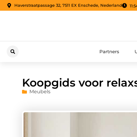
Haverstraatpassage 32, 7511 EX Enschede, Nederland
11:5
Partners
Koopgids voor relax
Meubels