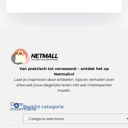
Van praktisch tot verrassend – ontdek het op
Netmall.nl
Laat je inspireren door artikelen, tips en verhalen over
alles wat jouw dagelijks leven nét wat interessanter
maakt.
Onze
Bericht categorie
informatie
Goede links inkopen: zo versterk jij je SEO op de juiste manier
Hoe kan je online geld verdienen? Ontdek wat voor jou werkt