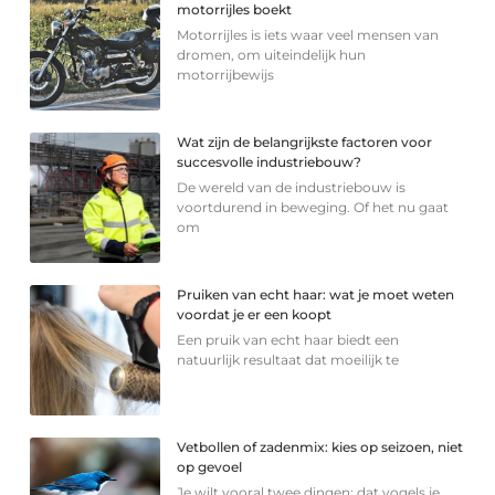
motorrijles boekt
Motorrijles is iets waar veel mensen van
dromen, om uiteindelijk hun
motorrijbewijs
Wat zijn de belangrijkste factoren voor
succesvolle industriebouw?
De wereld van de industriebouw is
voortdurend in beweging. Of het nu gaat
om
Pruiken van echt haar: wat je moet weten
voordat je er een koopt
Een pruik van echt haar biedt een
natuurlijk resultaat dat moeilijk te
Vetbollen of zadenmix: kies op seizoen, niet
op gevoel
Je wilt vooral twee dingen: dat vogels je