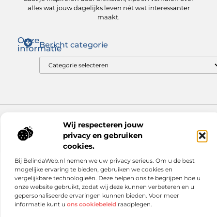
alles wat jouw dagelijks leven nét wat interessanter
maakt.
Onze
Bericht categorie
informatie
Goede links inkopen: zo versterk jij je SEO op de juiste manier
Hoe kan je online geld verdienen? Ontdek wat voor jou werkt
Website index
Cookiebeleid (EU)
Wij respecteren jouw
@2025 www.netmall.nl. All Right Reserved.
privacy en gebruiken
cookies.
Bij BelindaWeb.nl nemen we uw privacy serieus. Om u de best
mogelijke ervaring te bieden, gebruiken we cookies en
vergelijkbare technologieën. Deze helpen ons te begrijpen hoe u
onze website gebruikt, zodat wij deze kunnen verbeteren en u
gepersonaliseerde ervaringen kunnen bieden. Voor meer
informatie kunt u
ons cookiebeleid
raadplegen.