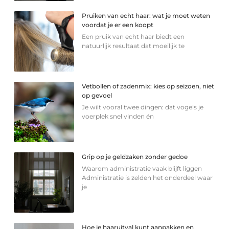
Pruiken van echt haar: wat je moet weten
voordat je er een koopt
Een pruik van echt haar biedt een
natuurlijk resultaat dat moeilijk te
Vetbollen of zadenmix: kies op seizoen, niet
op gevoel
Je wilt vooral twee dingen: dat vogels je
voerplek snel vinden én
Grip op je geldzaken zonder gedoe
Waarom administratie vaak blijft liggen
Administratie is zelden het onderdeel waar
je
Hoe je haaruitval kunt aanpakken en