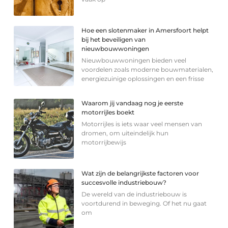
Hoe een slotenmaker in Amersfoort helpt
bij het beveiligen van
nieuwbouwwoningen
Nieuwbouwwoningen bieden veel
voordelen zoals moderne bouwmaterialen,
energiezuinige oplossingen en een frisse
Waarom jij vandaag nog je eerste
motorrijles boekt
Motorrijles is iets waar veel mensen van
dromen, om uiteindelijk hun
motorrijbewijs
Wat zijn de belangrijkste factoren voor
succesvolle industriebouw?
De wereld van de industriebouw is
voortdurend in beweging. Of het nu gaat
om