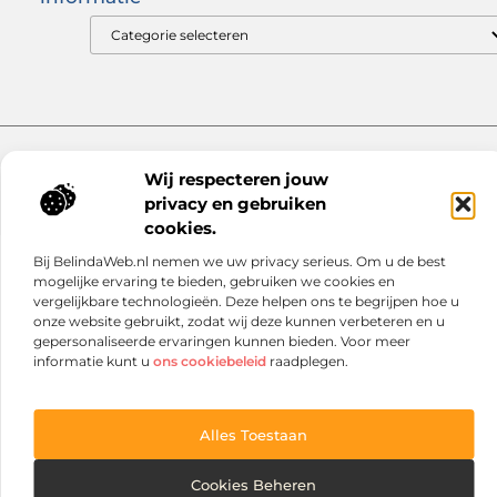
Goede links inkopen: zo versterk jij je SEO op de juiste manier
Hoe kan je online geld verdienen? Ontdek wat voor jou werkt
Website index
Cookiebeleid (EU)
Wij respecteren jouw
@2025 www.netmall.nl. All Right Reserved.
privacy en gebruiken
cookies.
Bij BelindaWeb.nl nemen we uw privacy serieus. Om u de best
mogelijke ervaring te bieden, gebruiken we cookies en
vergelijkbare technologieën. Deze helpen ons te begrijpen hoe u
onze website gebruikt, zodat wij deze kunnen verbeteren en u
gepersonaliseerde ervaringen kunnen bieden. Voor meer
informatie kunt u
ons cookiebeleid
raadplegen.
Alles Toestaan
Cookies Beheren