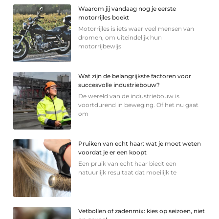
Waarom jij vandaag nog je eerste
motorrijles boekt
Motorrijles is iets waar veel mensen van
dromen, om uiteindelijk hun
motorrijbewijs
Wat zijn de belangrijkste factoren voor
succesvolle industriebouw?
De wereld van de industriebouw is
voortdurend in beweging. Of het nu gaat
om
Pruiken van echt haar: wat je moet weten
voordat je er een koopt
Een pruik van echt haar biedt een
natuurlijk resultaat dat moeilijk te
Vetbollen of zadenmix: kies op seizoen, niet