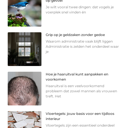
op gevoel
Je wilt vooral twee dingen: dat vogels je
voerplek snel vinden én
Grip op je geldzaken zonder gedoe
Waarom administratie vaak blijft liggen
Administratie is zelden het onderdeel waar
je
Hoe je haaruitval kunt aanpakken en
voorkomen
Haaruitval is een veelvoorkomend
probleem dat zowel mannen als vrouwen
treft. Het
Vloertegels: jouw basis voor een tijdloos
interieur
Vloertegels zijn een essentieel onderdeel