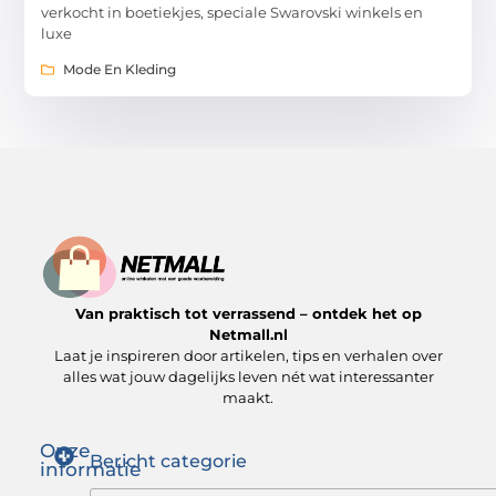
verkocht in boetiekjes, speciale Swarovski winkels en
luxe
Mode En Kleding
Van praktisch tot verrassend – ontdek het op
Netmall.nl
Laat je inspireren door artikelen, tips en verhalen over
alles wat jouw dagelijks leven nét wat interessanter
maakt.
Onze
Bericht categorie
informatie
Goede links inkopen: zo versterk jij je SEO op de juiste manier
Hoe kan je online geld verdienen? Ontdek wat voor jou werkt